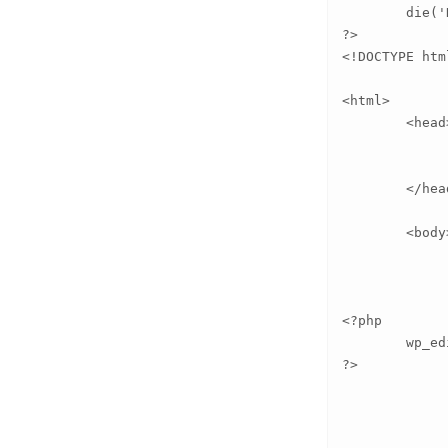
	die('No abspath submitted!');

?>

<!DOCTYPE html
<html>

	<head>

		<meta http-equiv="Content-Type" content="text/html; chars
		<title>Thickbox test</t
	</head>

	<body>

		<div id="editorwrapp
			<form action="display.php" met
<?php 

	wp_editor( '<p>Some more content</p>', 'editortest' );

?>

				<input type="
			</f
		</div