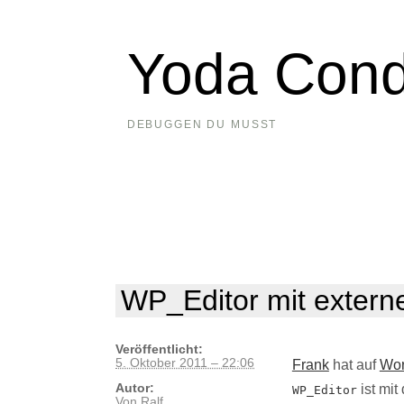
Yoda Cond
DEBUGGEN DU MUSST
WP_Editor mit extern
Veröffentlicht:
5. Oktober 2011 – 22:06
Frank
hat auf
Wor
ist mit
Autor:
WP_Editor
Von
Ralf