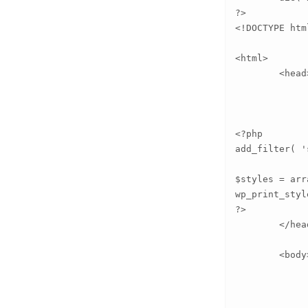
?>

<!DOCTYPE html
<html>

	<head>

		<meta http-equiv="Content-Type" content="text/html; chars
		<title>Thickbox test</t
<?php

add_filter( '
$styles = arr
wp_print_styl
?>	

	</head>

	<body>

		<div id="editorwrapp
			<form action="display.php" met