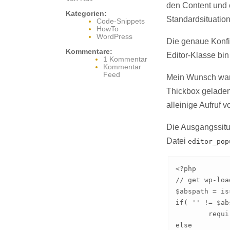
den Content und e
Kategorien:
Standardsituation
Code-Snippets
HowTo
WordPress
Die genaue Konfi
Kommentare:
Editor-Klasse bin
1 Kommentar
Kommentar
Feed
Mein Wunsch war e
Thickbox geladen 
alleinige Aufruf 
Die Ausgangssitua
Datei
editor_pop
<?php

// get wp-load
$abspath = is
if( '' != $ab
	require_once $abspath.'/wp-load.php';

else
