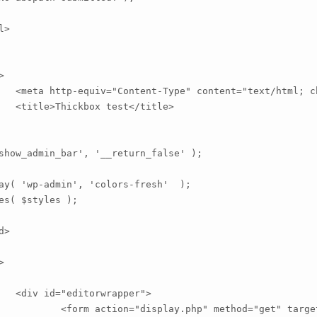
>

et=UTF-8" />

itle>

show_admin_bar', '__return_false' );

ay( 'wp-admin', 'colors-fresh'  );

es( $styles );

er">

hod="get" target="_blank">
