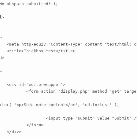
>

et=UTF-8" />

itle>

er">

hod="get" target="_blank">

submit" value="Submit" />

orm>

>
