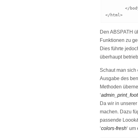
	</body>

</html>
Den ABSPATH über
Funktionen zu ge
Dies führte jedoc
überhaupt betriebs
Schaut man sich 
Ausgabe des ben
Methoden überneh
‘
admin_print_foot
Da wir in unsere
machen. Dazu füg
passende Loook&
‘
colors-fresh
‘ um 