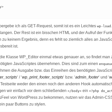
gebe ich als GET-Request, somit ist es ein Leichtes
wp-load
langen. Der Rest ist ein bisschen HTML und der Aufruf der Fun
h zu keinem Ergebnis, denn es fehlt so ziemlich alles an JavaScr
bereit ist.
die Klasse WP_Editor einmal etwas genauer an, so findet man
ötigten JavaScriptes übernehmen. Dies sind zum einen
enqueu
men die Ausgabe bzw. das Einreihen des benötigten JavaScri
er_scripts
‘ / ‘
wp_print_footer_scripts
‘ bzw. ‘
admin_footer
‘ und ‘
w
r Testseite weder den einen noch den anderen Hook automatisc
en wir einfach vor dem schließenden
ein
</body>
<?php do_ac
Feel von WordPress zu bekommen, nutzen wir das Admin-CSS u
ein paar Buttons zu stylen.