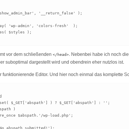
show_admin_bar', '__return_false' );

ay( 'wp-admin', 'colors-fresh'  );

es( $styles );

mt vor dem schließenden
. Nebenbei habe ich noch die
</head>
r suboptimal dargestellt wird und obendrein eher nutzlos ist.
der funktionierende Editor. Und hier noch einmal das komplette 


set( $_GET['abspath'] ) ? $_GET['abspath'] : '';

spath )
