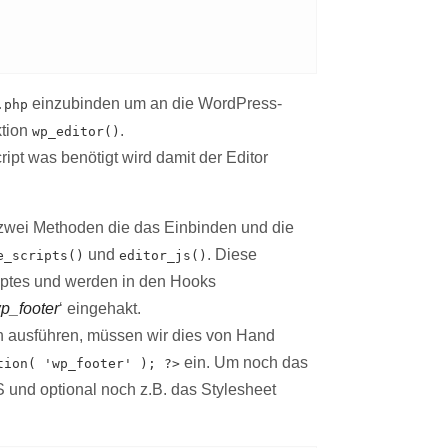
einzubinden um an die WordPress-
.php
ktion
.
wp_editor()
ipt was benötigt wird damit der Editor
 zwei Methoden die das Einbinden und die
und
. Diese
e_scripts()
editor_js()
ptes und werden in den Hooks
p_footer
‘ eingehakt.
h ausführen, müssen wir dies von Hand
ein. Um noch das
tion( 'wp_footer' ); ?>
nd optional noch z.B. das Stylesheet