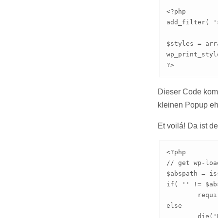
<?php

add_filter( '
$styles = arr
wp_print_styl
?>
Dieser Code kom
kleinen Popup ehe
Et voilá! Da ist 
<?php

// get wp-load
$abspath = is
if( '' != $ab
	require_once $abspath.'/wp-load.php';

else

	die('No abspath submitted!');
