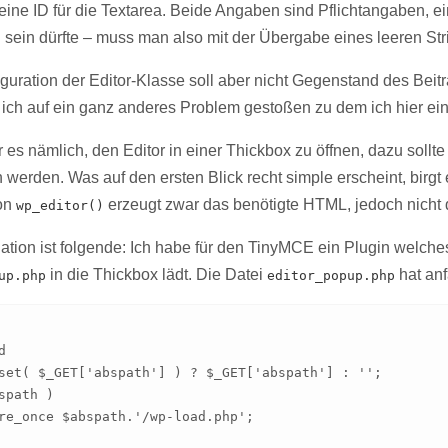
ine ID für die Textarea. Beide Angaben sind Pflichtangaben, ei
 sein dürfte – muss man also mit der Übergabe eines leeren St
guration der Editor-Klasse soll aber nicht Gegenstand des Bei
 ich auf ein ganz anderes Problem gestoßen zu dem ich hier ein
s nämlich, den Editor in einer Thickbox zu öffnen, dazu sollte 
werden. Was auf den ersten Blick recht simple erscheint, birgt e
von
erzeugt zwar das benötigte HTML, jedoch nicht d
wp_editor()
tion ist folgende: Ich habe für den TinyMCE ein Plugin welches
in die Thickbox lädt. Die Datei
hat anf
up.php
editor_popup.php


set( $_GET['abspath'] ) ? $_GET['abspath'] : '';

spath )
