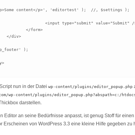
p>Some content</p>', 'editortest' );  //, $settings );

submit" value="Submit" />

orm>

>

p_footer' );

cript nun in der Datei
a
wp-content/plugins/editor_popup.php
com/wp-content/plugins/editor_popup.php?abspath=c:/htdoc
Thickbox darstellen.
Editor an seine Bedürfnisse anpasst, ist genug Stoff für einen 
r Erscheinen von WordPress 3.3 eine kleine Hilfe gegeben zu