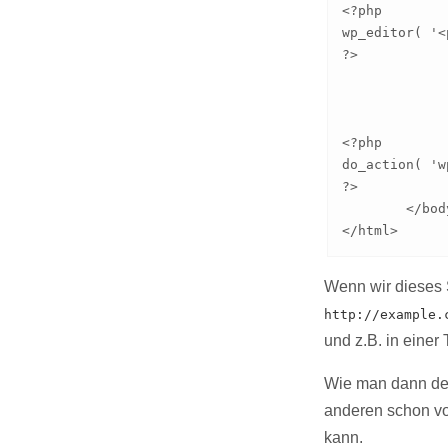
<?php 

wp_editor( '<
?>

				<input type="
			</f
		</div
<?php

do_action( 'w
?>

	</body>

</html>
Wenn wir dieses S
http://example.
und z.B. in einer 
Wie man dann den 
anderen schon vo
kann.