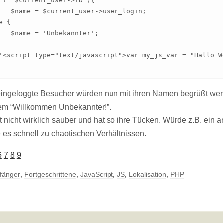
login;

er';

 eingeloggte Besucher würden nun mit ihren Namen begrüßt werde
em “Willkommen Unbekannter!”.
 nicht wirklich sauber und hat so ihre Tücken. Würde z.B. ein 
es schnell zu chaotischen Verhältnissen.
6
7
8
9
fänger
,
Fortgeschrittene
,
JavaScript
,
JS
,
Lokalisation
,
PHP