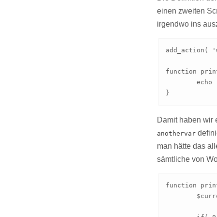
einen zweiten Sc
irgendwo ins aus
add_action( '
function prin
	echo '<script type="text/javascript">var my_js_var = "Hallo Welt!"; var anothervar = "Schubidu";</script>';

}
Damit haben wir 
defini
anothervar
man hätte das al
sämtliche von Wo
function prin
	$current_user = wp_get_current_user();
