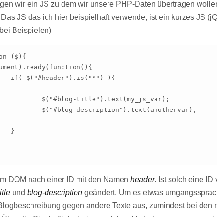
gen wir ein JS zu dem wir unsere PHP-Daten übertragen wollen
as JS das ich hier beispielhaft verwende, ist ein kurzes JS (jQ
 bei Beispielen)
on ($){

") ){

text(my_js_var);

).text(anothervar);



 im DOM nach einer ID mit den Namen
header
. Ist solch eine I
itle
und
blog-description
geändert. Um es etwas umgangssprachli
e Blogbeschreibung gegen andere Texte aus, zumindest bei d