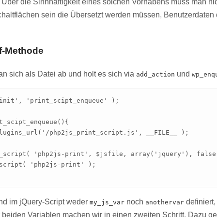
 Über die Sinnhaftigkeit eines solchen Vorhabens muss man nich
chaltflächen sein die Übersetzt werden müssen, Benutzerdaten 
f-Methode
n sich als Datei ab und holt es sich via
und
add_action
wp_enq
init', 'print_scipt_enqueue' );

t_scipt_enqueue(){

lugins_url('/php2js_print_script.js', __FILE__ );

_script( 'php2js-print', $jsfile, array('jquery'), false,
script( 'php2js-print' );

ind im jQuery-Script weder
noch
definiert,
my_js_var
anothervar
r beiden Variablen machen wir in einen zweiten Schritt. Dazu ge