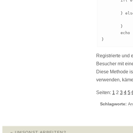
	if( 0 != $current_user->ID ){

		$name = $current_user->user_
	} else {

		$name = 'Unbekannt
	}

	echo '<script type="text/javascript">var my_js_var = "Hallo Welt!"; var anothervar = "Willkommen ' . $name . '!";</script>';

}
Registrierte und
Besucher mit ein
Diese Methode ist
verwenden, käme 
Seiten:
1
2
3
4
5
Schlagworte:
An
«
UMSONST ARBEITEN?