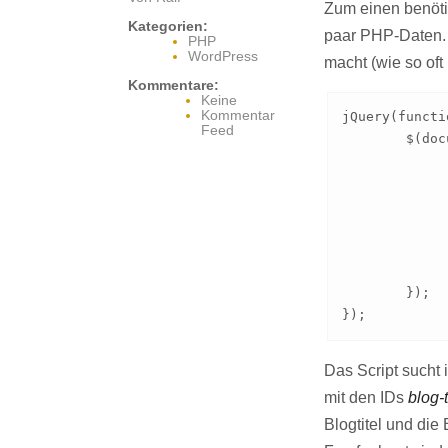
Zum einen benöti
Kategorien:
paar PHP-Daten. D
PHP
WordPress
macht (wie so oft
Kommentare:
Keine
Kommentar
jQuery(functi
Feed
	$(document).ready(function(){

		if( $("#header").is("*
			$("#blog-title").
			$("#blog-description"
		}
	});

});
Das Script sucht
mit den IDs
blog-t
Blogtitel und di