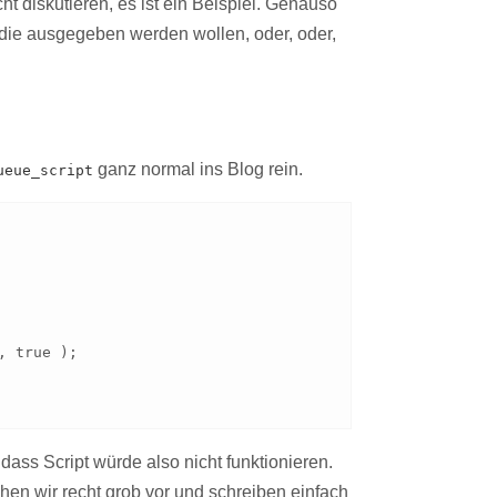
t diskutieren, es ist ein Beispiel. Genauso
die ausgegeben werden wollen, oder, oder,
ganz normal ins Blog rein.
ueue_script
 true );

 dass Script würde also nicht funktionieren.
hen wir recht grob vor und schreiben einfach