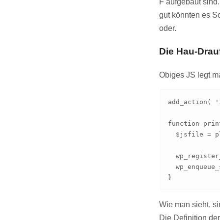
F aufgebaut sind.
gut könnten es S
oder.
Die Hau-Drau
Obiges JS legt ma
add_action( '
function prin
  $jsfile = p
  wp_register
  wp_enqueue_
}
Wie man sieht, s
Die Definition de